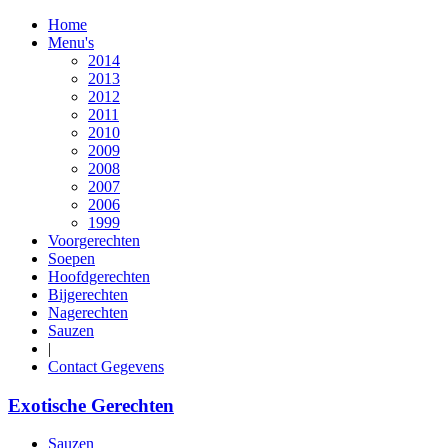
Home
Menu's
2014
2013
2012
2011
2010
2009
2008
2007
2006
1999
Voorgerechten
Soepen
Hoofdgerechten
Bijgerechten
Nagerechten
Sauzen
|
Contact Gegevens
Exotische Gerechten
Sauzen