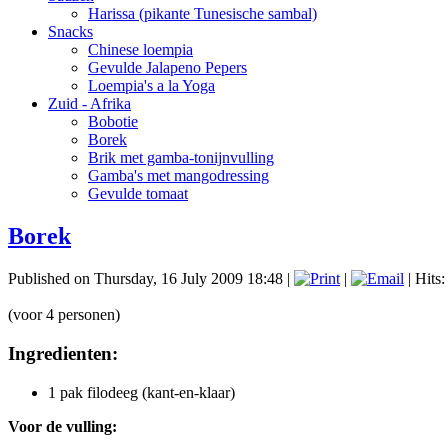
Harissa (pikante Tunesische sambal)
Snacks
Chinese loempia
Gevulde Jalapeno Pepers
Loempia's a la Yoga
Zuid - Afrika
Bobotie
Borek
Brik met gamba-tonijnvulling
Gamba's met mangodressing
Gevulde tomaat
Borek
Published on Thursday, 16 July 2009 18:48
|
|
| Hits
(voor 4 personen)
Ingredienten:
1 pak filodeeg (kant-en-klaar)
Voor de vulling: