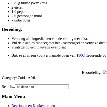
375 g turkse (vette) feta
2 eieren
1 tl peper
2 tl gedroogde munt
klontje boter
Bereiding:
Vermeng alle ingredienten van de vulling met elkaar.
Vul de blaadjes filodeeg met het kaasmengsel en vouw ze dicht
Plaats ze op een ingevette ovenplaat.
Bak ze af in een voorverwarmde oven van
180C
gedurende 30
Beoordeling:
Category:
Zuid - Afrika
Search...
Main Menu
Begrippen en Keukentermen