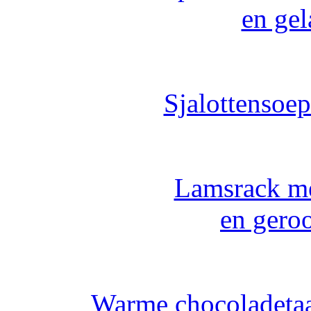
en gel
Sjalottensoe
Lamsrack me
en gero
Warme chocoladetaa