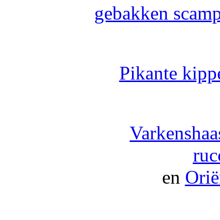
gebakken scampi
Pikante kipp
Varkenshaa
ruc
en
Orië