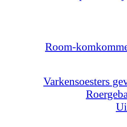
Room-komkommers
Varkensoesters ge
Roergeba
Ui