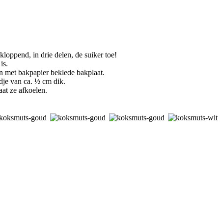
kloppend, in drie delen, de suiker toe!
is.
en met bakpapier beklede bakplaat.
ndje van ca. ½ cm dik.
aat ze afkoelen.