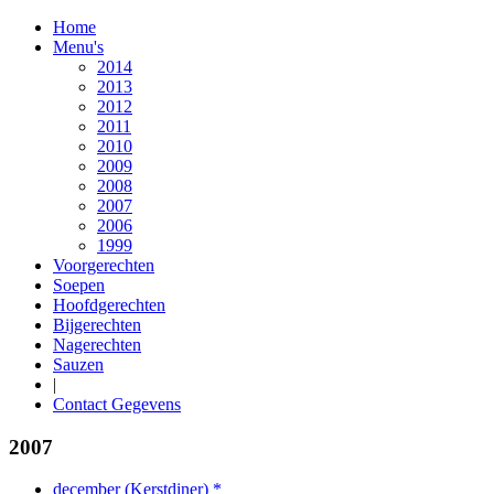
Home
Menu's
2014
2013
2012
2011
2010
2009
2008
2007
2006
1999
Voorgerechten
Soepen
Hoofdgerechten
Bijgerechten
Nagerechten
Sauzen
|
Contact Gegevens
2007
december (Kerstdiner) *