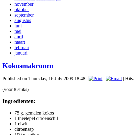
november
oktober
september
augustus
juni
mei
april
maart
februari
januari
Kokosmakronen
Published on Thursday, 16 July 2009 18:48
|
|
| Hits
(voor 8 stuks)
Ingredienten:
75 g. gemalen kokos
1 theelepel citroenschil
1 eiwit
citroensap
100 g. suiker