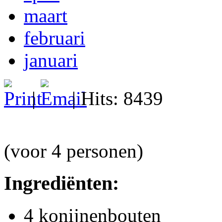
maart
februari
januari
|
| Hits: 8439
(voor 4 personen)
Ingrediënten:
4 konijnenbouten