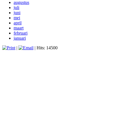
augustus
juli
juni
mei
april
maart
februari
januari
|
| Hits: 14500