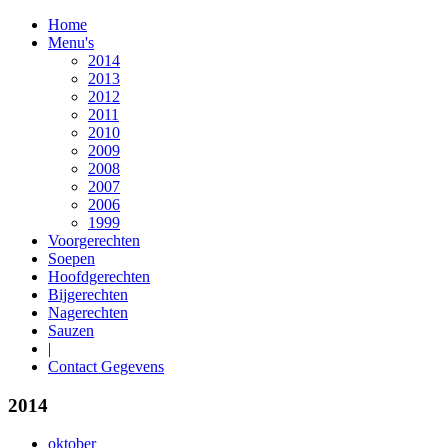
Home
Menu's
2014
2013
2012
2011
2010
2009
2008
2007
2006
1999
Voorgerechten
Soepen
Hoofdgerechten
Bijgerechten
Nagerechten
Sauzen
|
Contact Gegevens
2014
oktober