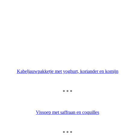
Kabeljauwpakketje met yoghurt, koriander en komijn
* * *
Vissoep met saffraan en coquilles
* * *