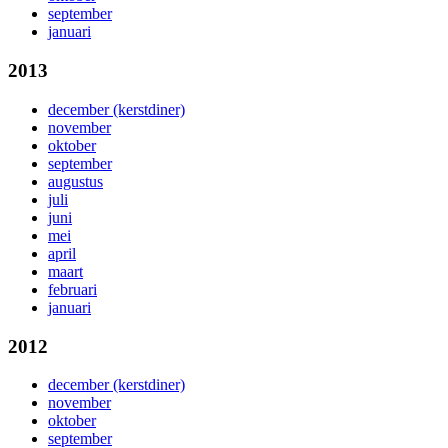
september
januari
2013
december (kerstdiner)
november
oktober
september
augustus
juli
juni
mei
april
maart
februari
januari
2012
december (kerstdiner)
november
oktober
september