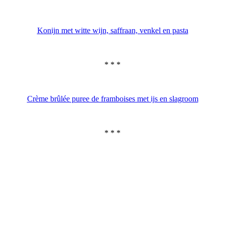
Konijn met witte wijn, saffraan, venkel en pasta
* * *
Crème brûlée puree de framboises met ijs en slagroom
* * *