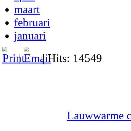
maart
februari
januari
|
| Hits: 14549
Lauwwarme ca