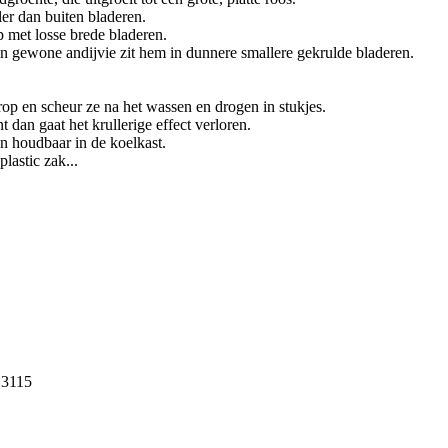
er dan buiten bladeren.
p met losse brede bladeren.
 en gewone andijvie zit hem in dunnere smallere gekrulde bladeren.
op en scheur ze na het wassen en drogen in stukjes.
nt dan gaat het krullerige effect verloren.
en houdbaar in de koelkast.
lastic zak...
: 3115