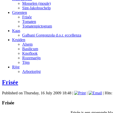
Mosselen (moule)
Sint-Jakobsschelp
Groenten
Frisée
Tomaten
Tomatenpictogram
Kaas
Galbani Gorgonzola d.o.r. eccellenza
Kruiden
Alsem
Basilicum
Knoflook
Rozemarijn
Tijm
Rijst
Arboriorijst
Frisée
Published on Thursday, 16 July 2009 18:48
|
|
| Hits
Frisée
Frisée is een groengele blad