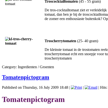
Troscocktailtomaten
(45 - 55 gram)
De tros-cocktailtomaat ziet er verleidelij
tomaat, dan ben je bij de troscocktailtoma
de zomer een enthousiaste buitenkok? Op 
Troscherrytomaten
(25- 40 gram)
De kleinste tomaat in de trostomaten reek
troscherrytomaat echt een snoepje voor t
troscherrytomaten
Category:
Ingredienten
/
Groenten
Tomatenpictogram
Published on Thursday, 16 July 2009 18:48
|
|
| Hits
Tomatenpictogram