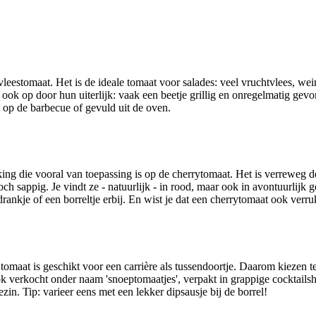
vleestomaat. Het is de ideale tomaat voor salades: veel vruchtvlees, we
ook op door hun uiterlijk: vaak een beetje grillig en onregelmatig gevo
, op de barbecue of gevuld uit de oven.
kking die vooral van toepassing is op de cherrytomaat. Het is verreweg d
och sappig. Je vindt ze - natuurlijk - in rood, maar ook in avontuurlijk 
ankje of een borreltje erbij. En wist je dat een cherrytomaat ook verruk
tomaat is geschikt voor een carrière als tussendoortje. Daarom kiezen tel
k verkocht onder naam 'snoeptomaatjes', verpakt in grappige cocktails
zin. Tip: varieer eens met een lekker dipsausje bij de borrel!