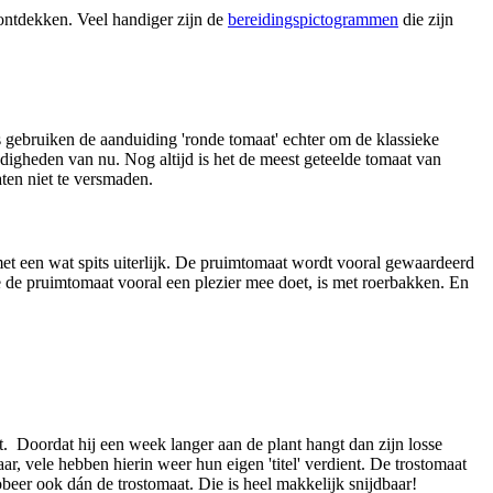
 ontdekken. Veel handiger zijn de
bereidingspictogrammen
die zijn
s gebruiken de aanduiding 'ronde tomaat' echter om de klassieke
ndigheden van nu. Nog altijd is het de meest geteelde tomaat van
ten niet te versmaden.
met een wat spits uiterlijk. De pruimtomaat wordt vooral gewaardeerd
je de pruimtomaat vooral een plezier mee doet, is met roerbakken. En
t. Doordat hij een week langer aan de plant hangt dan zijn losse
r, vele hebben hierin weer hun eigen 'titel' verdient. De trostomaat
beer ook dán de trostomaat. Die is heel makkelijk snijdbaar!