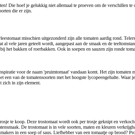
en! Die hoef je gelukkig niet allemaal te proeven om de verschillen te
rten die er zijn.
leestomaat misschien uitgezonderd zijn alle tomaten aardig rond. Teler
dat al vele jaren geteelt wordt, aangepast aan de smaak en de teeltomsta
bij het bakken of roerbakken. Ook in soepen en sauzen zijn ronde toma
 inspiratie voor de naam 'pruimtomaat' vandaan komt. Het zijn tomaten 
s het een van de tomatensoorten met het hoogste lycopeengehalte. Waar 
 zich in zijn element.
 trosje te koop. Deze trostomaat wordt ook per trosje geknipt en verkoch
tensmaak. De trostomaat is in vele soorten, maten en kleuren verkrijgbaa
makers in een soep of saus. Liefhebber van een tomaatje op brood? Pro