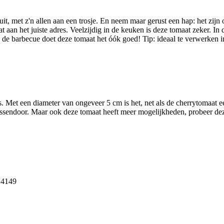
k uit, met z'n allen aan een trosje. En neem maar gerust een hap: het zij
at aan het juiste adres. Veelzijdig in de keuken is deze tomaat zeker. I
de barbecue doet deze tomaat het óók goed! Tip: ideaal te verwerken i
s. Met een diameter van ongeveer 5 cm is het, net als de cherrytomaat 
ussendoor. Maar ook deze tomaat heeft meer mogelijkheden, probeer de
: 4149