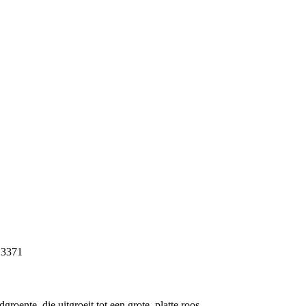
: 3371
groente, die uitgroeit tot een grote, platte roos.