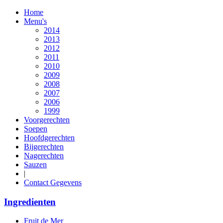
Home
Menu's
2014
2013
2012
2011
2010
2009
2008
2007
2006
1999
Voorgerechten
Soepen
Hoofdgerechten
Bijgerechten
Nagerechten
Sauzen
|
Contact Gegevens
Ingredienten
Fruit de Mer