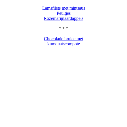
Lamsfilets met mintsaus
Peultjes
Rozemarijnaardappels
* * *
Chocolade brulee met
kumquatscompote