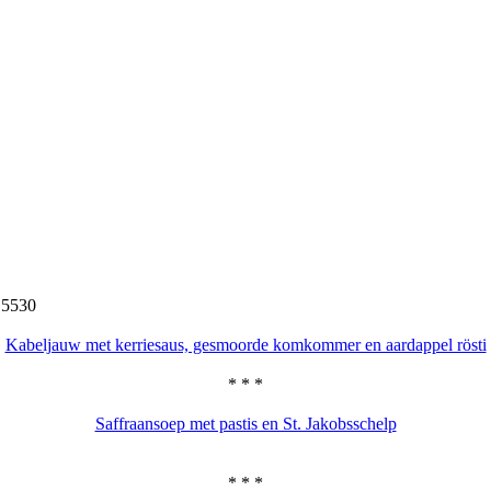
: 5530
Kabeljauw met kerriesaus, gesmoorde komkommer en aardappel rösti
* * *
Saffraansoep met pastis en St. Jakobsschelp
* * *