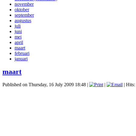
november
oktober
september
augustus
juli
juni
mei
april
maart
februari
januari
maart
Published on Thursday, 16 July 2009 18:48
|
|
| Hits