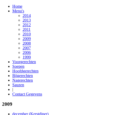
Home
Menu's
2014
2013
2012
2011
2010
2009
2008
2007
2006
1999
Voorgerechten
Soepen
Hoofdgerechten
Bijgerechten
Nagerechten
Sauzen
|
Contact Gegevens
2009
december (Kerstdiner)